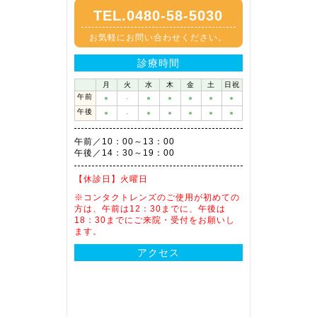
TEL.0480-58-5030
お気軽にお問い合わせください。
診療時間
月
火
水
木
金
土
日祝
午前
●
-
●
●
●
●
●
午後
●
-
●
●
●
●
●
午前／10：00～13：00
午後／14：30～19：00
【休診日】
火曜日
※コンタクトレンズのご使用が初めての
方は、午前は12：30までに、午後は
18：30までにご来院・受付をお願いし
ます。
アクセス