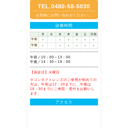
TEL.0480-58-5030
お気軽にお問い合わせください。
診療時間
月
火
水
木
金
土
日祝
午前
●
-
●
●
●
●
●
午後
●
-
●
●
●
●
●
午前／10：00～13：00
午後／14：30～19：00
【休診日】
火曜日
※コンタクトレンズのご使用が初めての
方は、午前は12：30までに、午後は
18：30までにご来院・受付をお願いし
ます。
アクセス