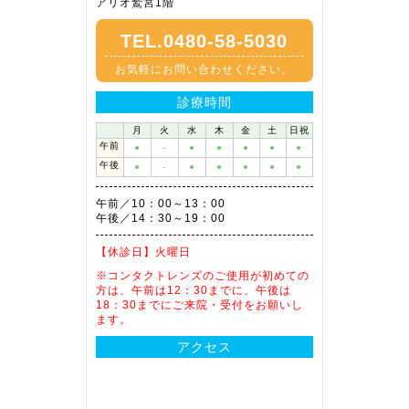
アリオ鷲宮1階
TEL.0480-58-5030
お気軽にお問い合わせください。
診療時間
月
火
水
木
金
土
日祝
午前
●
-
●
●
●
●
●
午後
●
-
●
●
●
●
●
午前／10：00～13：00
午後／14：30～19：00
【休診日】
火曜日
※コンタクトレンズのご使用が初めての
方は、午前は12：30までに、午後は
18：30までにご来院・受付をお願いし
ます。
アクセス