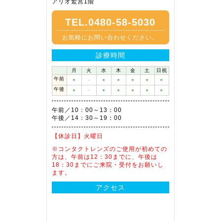
アリオ鷲宮1階
TEL.0480-58-5030
お気軽にお問い合わせください。
診療時間
月
火
水
木
金
土
日祝
午前
●
-
●
●
●
●
●
午後
●
-
●
●
●
●
●
午前／10：00～13：00
午後／14：30～19：00
【休診日】
火曜日
※コンタクトレンズのご使用が初めての
方は、午前は12：30までに、午後は
18：30までにご来院・受付をお願いし
ます。
アクセス